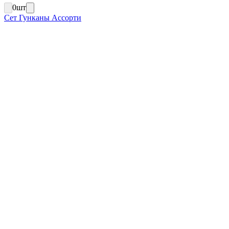
0
шт
Сет Гунканы Ассорти