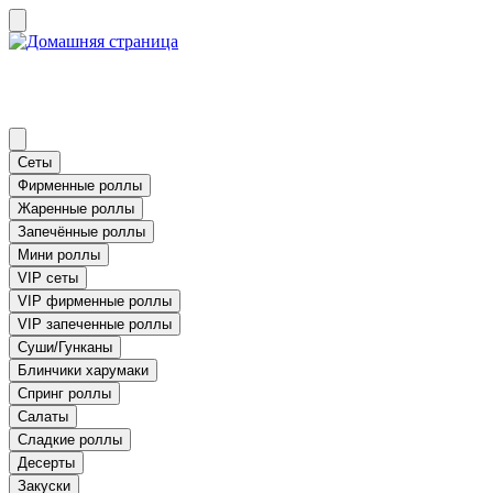
Сеты
Фирменные роллы
Жаренные роллы
Запечённые роллы
Мини роллы
VIP сеты
VIP фирменные роллы
VIP запеченные роллы
Суши/Гунканы
Блинчики харумаки
Спринг роллы
Салаты
Сладкие роллы
Десерты
Закуски