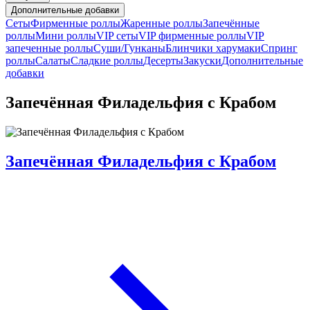
Дополнительные добавки
Сеты
Фирменные роллы
Жаренные роллы
Запечённые
роллы
Мини роллы
VIP сеты
VIP фирменные роллы
VIP
запеченные роллы
Суши/Гунканы
Блинчики харумаки
Спринг
роллы
Салаты
Сладкие роллы
Десерты
Закуски
Дополнительные
добавки
Запечённая Филадельфия с Крабом
Запечённая Филадельфия с Крабом