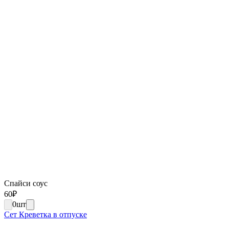
Спайси соус
60
₽
0
шт
Сет Креветка в отпуске