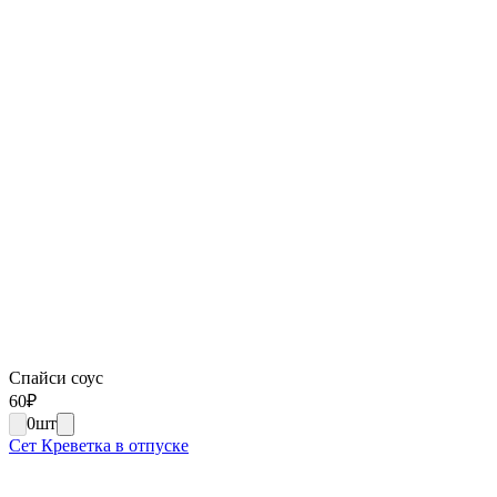
Спайси соус
60
₽
0
шт
Сет Креветка в отпуске