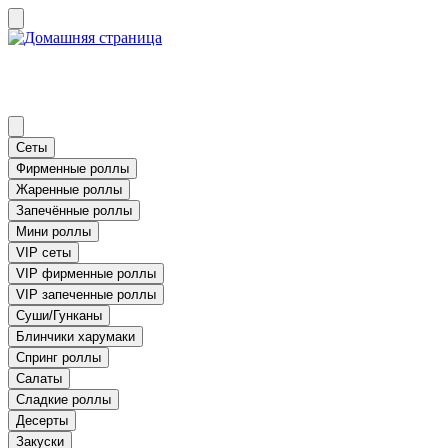
Сеты
Фирменные роллы
Жаренные роллы
Запечённые роллы
Мини роллы
VIP сеты
VIP фирменные роллы
VIP запеченные роллы
Суши/Гунканы
Блинчики харумаки
Спринг роллы
Салаты
Сладкие роллы
Десерты
Закуски