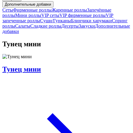
Дополнительные добавки
Сеты
Фирменные роллы
Жаренные роллы
Запечённые
роллы
Мини роллы
VIP сеты
VIP фирменные роллы
VIP
запеченные роллы
Суши/Гунканы
Блинчики харумаки
Спринг
роллы
Салаты
Сладкие роллы
Десерты
Закуски
Дополнительные
добавки
Тунец мини
Тунец мини