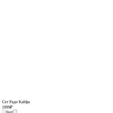
Сет Ради Кайфа
1899
₽
0
шт