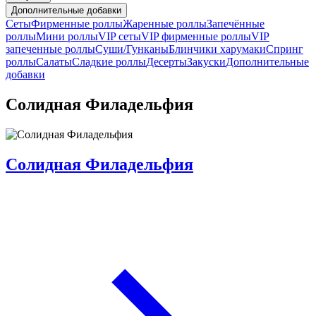
Дополнительные добавки
Сеты
Фирменные роллы
Жаренные роллы
Запечённые
роллы
Мини роллы
VIP сеты
VIP фирменные роллы
VIP
запеченные роллы
Суши/Гунканы
Блинчики харумаки
Спринг
роллы
Салаты
Сладкие роллы
Десерты
Закуски
Дополнительные
добавки
Солидная Филадельфия
Солидная Филадельфия