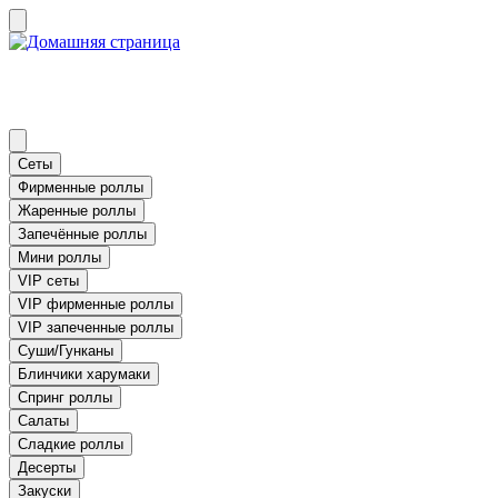
Сеты
Фирменные роллы
Жаренные роллы
Запечённые роллы
Мини роллы
VIP сеты
VIP фирменные роллы
VIP запеченные роллы
Суши/Гунканы
Блинчики харумаки
Спринг роллы
Салаты
Сладкие роллы
Десерты
Закуски