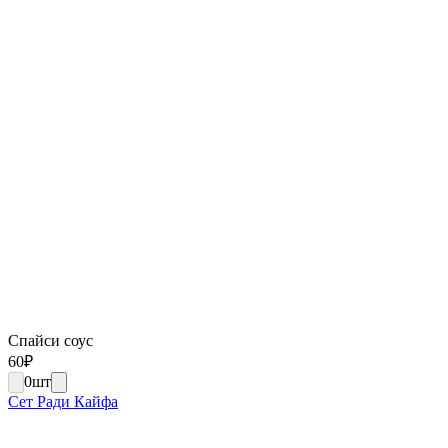
Спайси соус
60
₽
0
шт
Сет Ради Кайфа