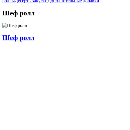
роллы
Десерты
Закуски
Дополнительные добавки
Шеф ролл
Шеф ролл