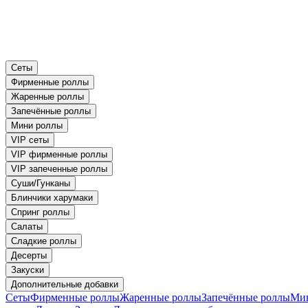
Сеты
Фирменные роллы
Жаренные роллы
Запечённые роллы
Мини роллы
VIP сеты
VIP фирменные роллы
VIP запеченные роллы
Суши/Гунканы
Блинчики харумаки
Спринг роллы
Салаты
Сладкие роллы
Десерты
Закуски
Дополнительные добавки
Сеты
Фирменные роллы
Жаренные роллы
Запечённые роллы
Ми