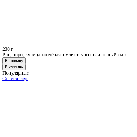
230
г
Рис, нори, курица копчёная, омлет тамаго, сливочный сыр.
В корзину
В корзину
Популярные
Спайси соус