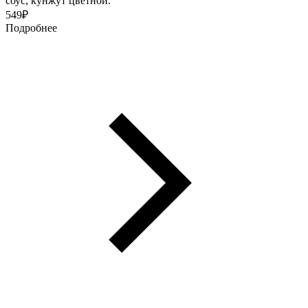
соус, кунжут цветной.
549
₽
Подробнее