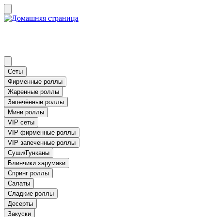
Сеты
Фирменные роллы
Жаренные роллы
Запечённые роллы
Мини роллы
VIP сеты
VIP фирменные роллы
VIP запеченные роллы
Суши/Гунканы
Блинчики харумаки
Спринг роллы
Салаты
Сладкие роллы
Десерты
Закуски