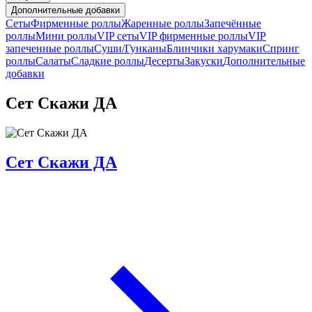
Дополнительные добавки
Сеты
Фирменные роллы
Жаренные роллы
Запечённые
роллы
Мини роллы
VIP сеты
VIP фирменные роллы
VIP
запеченные роллы
Суши/Гунканы
Блинчики харумаки
Спринг
роллы
Салаты
Сладкие роллы
Десерты
Закуски
Дополнительные
добавки
Сет Скажи ДА
Сет Скажи ДА