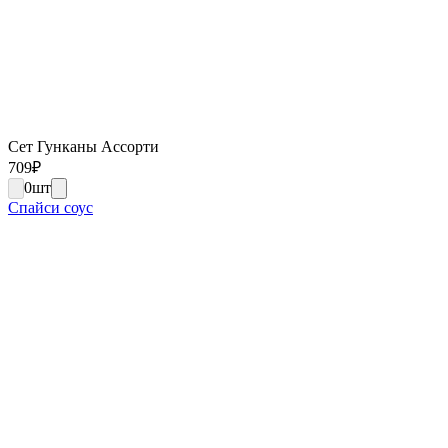
Сет Гунканы Ассорти
709
₽
0
шт
Спайси соус