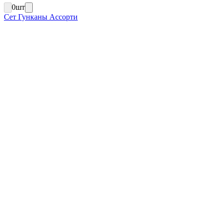
0
шт
Сет Гунканы Ассорти