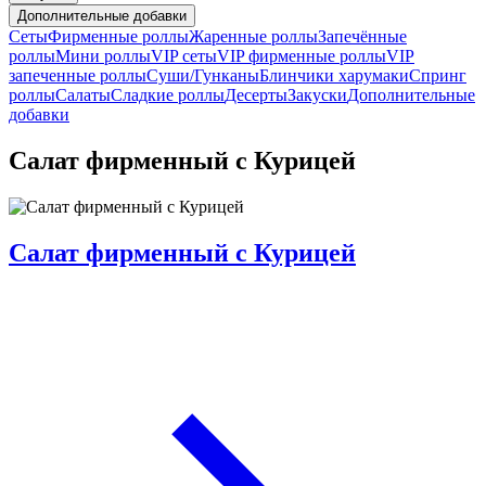
Дополнительные добавки
Сеты
Фирменные роллы
Жаренные роллы
Запечённые
роллы
Мини роллы
VIP сеты
VIP фирменные роллы
VIP
запеченные роллы
Суши/Гунканы
Блинчики харумаки
Спринг
роллы
Салаты
Сладкие роллы
Десерты
Закуски
Дополнительные
добавки
Салат фирменный с Курицей
Салат фирменный с Курицей