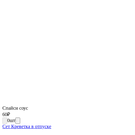
Спайси соус
60
₽
0
шт
Сет Креветка в отпуске