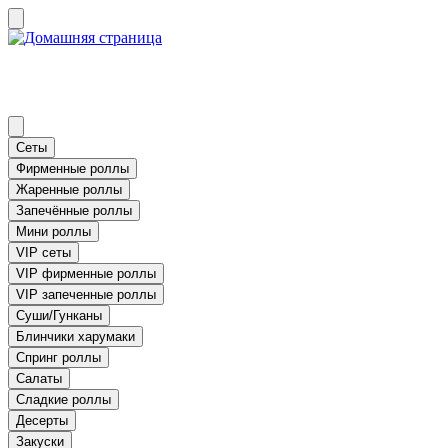
Сеты
Фирменные роллы
Жаренные роллы
Запечённые роллы
Мини роллы
VIP сеты
VIP фирменные роллы
VIP запеченные роллы
Суши/Гунканы
Блинчики харумаки
Спринг роллы
Салаты
Сладкие роллы
Десерты
Закуски