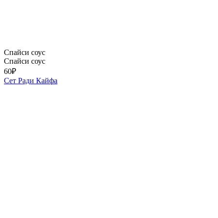
Спайси соус
Спайси соус
60
₽
Сет Ради Кайфа