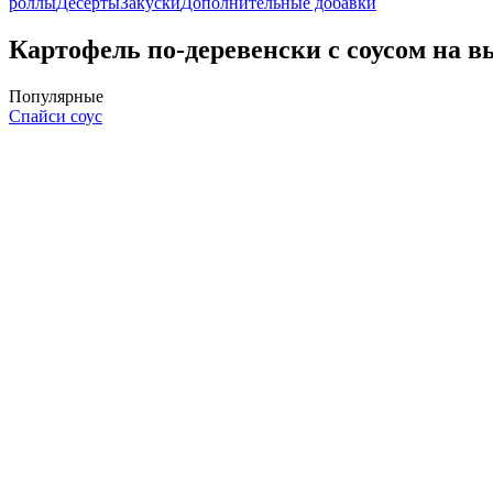
роллы
Десерты
Закуски
Дополнительные добавки
Картофель по-деревенски с соусом на в
Популярные
Спайси соус