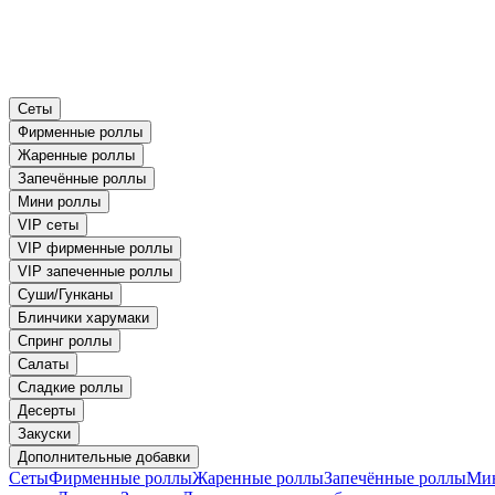
Сеты
Фирменные роллы
Жаренные роллы
Запечённые роллы
Мини роллы
VIP сеты
VIP фирменные роллы
VIP запеченные роллы
Суши/Гунканы
Блинчики харумаки
Спринг роллы
Салаты
Сладкие роллы
Десерты
Закуски
Дополнительные добавки
Сеты
Фирменные роллы
Жаренные роллы
Запечённые роллы
Ми