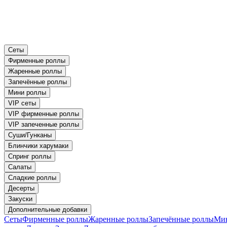
Сеты
Фирменные роллы
Жаренные роллы
Запечённые роллы
Мини роллы
VIP сеты
VIP фирменные роллы
VIP запеченные роллы
Суши/Гунканы
Блинчики харумаки
Спринг роллы
Салаты
Сладкие роллы
Десерты
Закуски
Дополнительные добавки
Сеты
Фирменные роллы
Жаренные роллы
Запечённые роллы
Ми